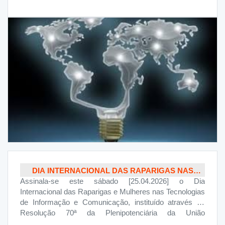
Comité Intergovernamental sobre Propriedade
Intelectual Recursos Genéticos, Conhecimento
Tradicional e Folclore , realizada na Suiça, Genebra, em
Março do corrente ano, Angola, como Estado-membro
da OMPI (Organização Mundial da Propriedade
Intelectual), participou activamente na discussão e
negociação de políticas e medidas para a protecção da
Propriedade Intelectual, dos recursos genéticos, do
conhecimento tradicional e do folclore, com o objectivo
de promover o desenvolvimento cultural e económico
sustentável. Sob o lema "Artistas e Inventores: A força
criativa que constrói uma Angola Inovadora", Angola
celebra este ano o Dia Mundial da Propriedade
Intelectual.
DIA INTERNACIONAL DAS RAPARIGAS NAS
Assinala-se este sábado [25.04.2026] o Dia
TECNOLOGIAS DE INFORMAÇÃO E
Internacional das Raparigas e Mulheres nas Tecnologias
COMUNICAÇÃO
de Informação e Comunicação, instituído através da
Resolução 70ª da Plenipotenciária da União
Internacional das Telecomunicações com o propósito de