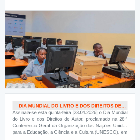
promover o acesso e o uso das TIC às jovens
mulheres. A efeméride propõe-se dar visibilidade às
jovens meninas nas carreiras de ciência, tecnologia,
engenharia e matemática, incentivando-as ao mesmo
tempo a considerar carreiras e a desenvolver
competências no domínio das TIC, como forma de
promover a igualdade de género e a inclusão digital. O
Executivo angolano, através do Ministério das
Telecomunicações, Tecnologias de Informação e
Comunicação Social (MINTTICS), incentiva a
participação de raparigas em cursos técnicos,
destacando-se instituições como o Instituto de
Telecomunicações (ITEL), que conta com muitas
alunas. Segundo dados oficiais, actualmente, cerca de
30% das jovens em Angola têm domínio e usam as TIC.
DIA MUNDIAL DO LIVRO E DOS DIREITOS DE
Assinala-se esta quinta-feira [23.04.2026] o Dia Mundial
AUTOR
do Livro e dos Direitos de Autor, proclamado na 28.ª
Conferência Geral da Organização das Nações Unidas
para a Educação, a Ciência e a Cultura (UNESCO), em
1995, com a finalidade de encorajar a leitura e promover