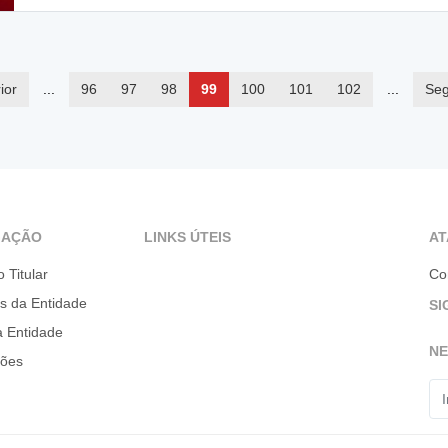
ior
...
96
97
98
99
100
101
102
...
Seg
GAÇÃO
LINKS ÚTEIS
A
o Titular
Co
es da Entidade
SI
a Entidade
N
ções