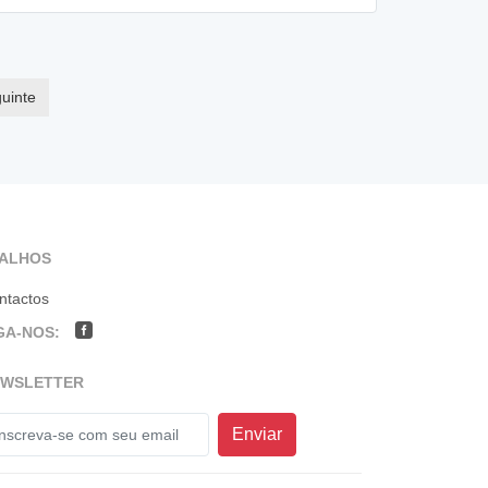
uinte
TALHOS
ntactos
GA-NOS:
EWSLETTER
Enviar