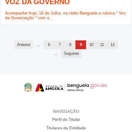
VOZ DA GOVERNO
Acompanhe hoje, 16 de Julho, na rádio Benguela a rubrica “ Voz
da Governação “ com a...
Anterior
...
6
7
8
9
10
11
12
...
Seguinte
NAVEGAÇÃO
Perfil do Titular
Titulares da Entidade