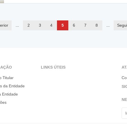
erior
...
2
3
4
5
6
7
8
...
Segui
GAÇÃO
LINKS ÚTEIS
A
o Titular
Co
es da Entidade
SI
a Entidade
N
ções