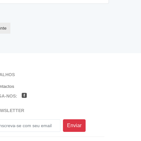
nte
TALHOS
ntactos
GA-NOS:
EWSLETTER
Enviar