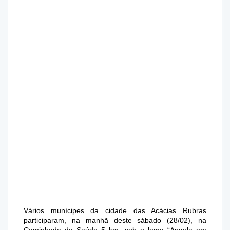
Vários munícipes da cidade das Acácias Rubras
participaram, na manhã deste sábado (28/02), na
Caminhada da Saúde 5 km, sob o lema “Angola em