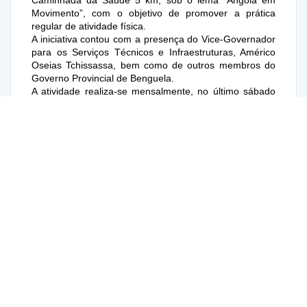
Movimento”, com o objetivo de promover a prática
regular de atividade física.
A iniciativa contou com a presença do Vice-Governador
para os Serviços Técnicos e Infraestruturas, Américo
Oseias Tchissassa, bem como de outros membros do
Governo Provincial de Benguela.
A atividade realiza-se mensalmente, no último sábado
de cada mês, e é promovida pelo Ministério da
Juventude e Desporto, em parceria com o Ministério da
Administração do Território. A mesma visa incentivar a
mobilidade e a prática regular de atividade física,
contribuindo para a promoção da saúde e do bem-estar
social.