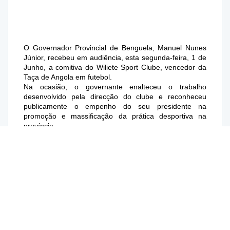
O Governador Provincial de Benguela, Manuel Nunes
Júnior, recebeu em audiência, esta segunda-feira, 1 de
Junho, a comitiva do Wiliete Sport Clube, vencedor da
Taça de Angola em futebol.
Na ocasião, o governante enalteceu o trabalho
desenvolvido pela direcção do clube e reconheceu
publicamente o empenho do seu presidente na
promoção e massificação da prática desportiva na
província.
Durante o encontro, o Chefe do Executivo Provincial
destacou o impacto social desta conquista inédita,
sublinhando que o triunfo surge num momento
particularmente desafiante para Benguela.
Angola vibra, Benguela celebra e aplaude, afirmou
Manuel Nunes Júnior, visivelmente orgulhoso,
acrescentando que a vitória «tocou o coração de todos
os angolanos» e, de forma muito especial, o dos
benguelenses, constituindo uma fonte de inspiração
perante os desafios que a província enfrenta.