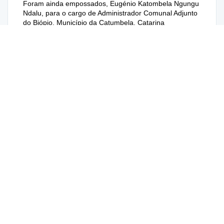
Foram ainda empossados, Eugénio Katombela Ngungu
Ndalu, para o cargo de Administrador Comunal Adjunto
do Biópio, Município da Catumbela, Catarina
Kambindja, Administradora Comunal Adjunta da
Babaera, Ângelo Gomes, Administrador Comunal
Adjunto do Casseque, Judite Atalama Kamoço Jorge,
Administradora Comunal Adjunta da
Ebanga, Domingos Cassoma Camuele Bandula,
Administrador Comunal da Babaera, Emília
Donana,Administradora Comunal Adjunta da Chicuma,
Faustino Bolingo, Administrador Comunal da Ebanga,
(estes últimos do Município da Ganda).
Tomara também posse Joana Sapalo, Administradora
Comunal da Canhamelã, Belchior Jorge Kalambi,
Administrador Comunal Adjunto da Canhamelã, ambos
do Município do Caimbambo e Francisco Moma
Chingando Celestino, Administrador Comunal Adjunto
do Cubal do Lumbo, Teresa Dembele Camati,
Administradora Comunal Adjunta do Monte Belo,
Avelino Pongo Guélia, Administrador Comunal Adjunto
da Chila, Laurinda Setukula Nepunda Capingana