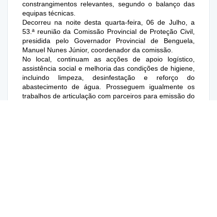
constrangimentos relevantes, segundo o balanço das
equipas técnicas.
Decorreu na noite desta quarta-feira, 06 de Julho, a
53.ª reunião da Comissão Provincial de Proteção Civil,
presidida pelo Governador Provincial de Benguela,
Manuel Nunes Júnior, coordenador da comissão.
No local, continuam as acções de apoio logístico,
assistência social e melhoria das condições de higiene,
incluindo limpeza, desinfestação e reforço do
abastecimento de água. Prosseguem igualmente os
trabalhos de articulação com parceiros para emissão do
bilhete de identidade e outras respostas
administrativas.
Na área da saúde, foram registados atendimentos
médicos e encaminhamentos hospitalares, com
acompanhamento de casos específicos, como
hemodiálise e cuidados maternos. As equipas salientam
ainda a necessidade de reforço de alguns recursos,
sobretudo na assistência permanente.
Do ponto de vista social, continuam as visitas a famílias
em situação de maior vulnerabilidade e a monitorização
das condições de segurança no centro e nas
imediações.
Em termos gerais, as autoridades garantem que o