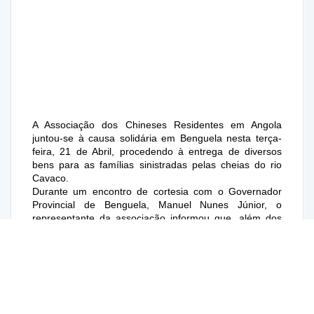
A Associação dos Chineses Residentes em Angola
juntou-se à causa solidária em Benguela nesta terça-
feira, 21 de Abril, procedendo à entrega de diversos
bens para as famílias sinistradas pelas cheias do rio
Cavaco.
Durante um encontro de cortesia com o Governador
Provincial de Benguela, Manuel Nunes Júnior, o
representante da associação informou que, além dos
bens já entregues, a organização prevê um segundo
tipo de apoio voltado para materiais de construção.
O Governador Manuel Nunes Júnior agradeceu o gesto
da associação, sublinhando que a solidariedade
demonstrada representa um contributo importante para
aliviar as dificuldades enfrentadas pelas famílias
afectadas.