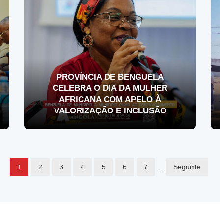
PROVÍNCIA DE BENGUELA
CELEBRA O DIA DA MULHER
AFRICANA COM APELO À
VALORIZAÇÃO E INCLUSÃO
1
2
3
4
5
6
7
...
Seguinte